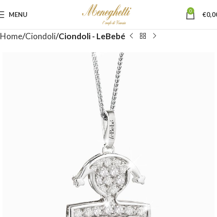
0
MENU
€
0,0
Home
Ciondoli
Ciondoli - LeBebé