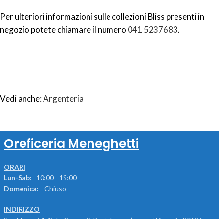
Per ulteriori informazioni sulle collezioni Bliss presenti in
negozio potete chiamare il numero
041 5237683
.
Vedi anche:
Argenteria
Oreficeria Meneghetti
ORARI
Lun-Sab:
10:00 - 19:00
Domenica:
Chiuso
INDIRIZZO