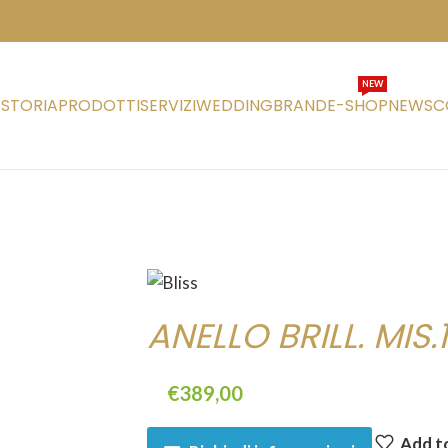
NEW
STORIA
PRODOTTI
SERVIZI
WEDDING
BRAND
E-SHOP
NEWS
C
ANELLO BRILL. MIS.
€
389,00
Add to