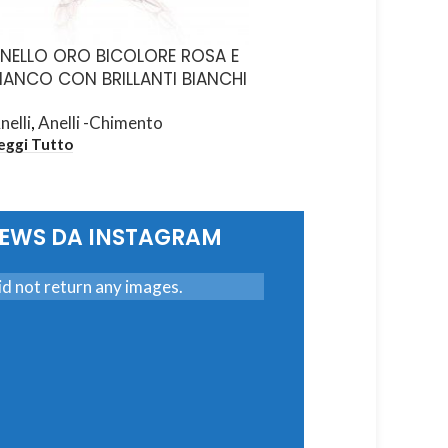
NELLO ORO BICOLORE ROSA E
ANELLO ORO BICOLO
IANCO CON BRILLANTI BIANCHI
BIANCO CON BRILLAN
nelli
,
Anelli -Chimento
Anelli
,
Anelli -Chiment
eggi Tutto
Leggi Tutto
NEWS DA INSTAGRAM
d not return any images.