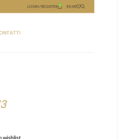
0
LOGIN / REGISTER
€
0,00
ONTATTI
13
 wishlist