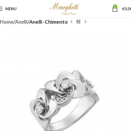
0
MENU
€
0,0
Home
Anelli
Anelli -Chimento