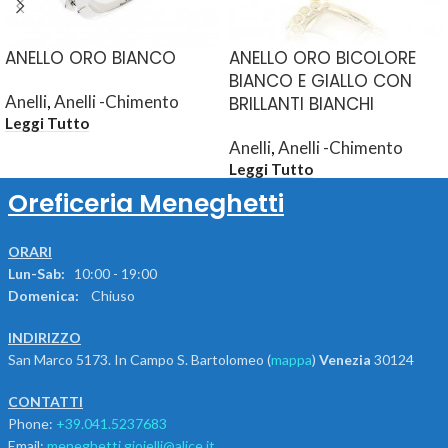
ANELLO ORO BIANCO
ANELLO ORO BICOLORE
BIANCO E GIALLO CON
Anelli
,
Anelli -Chimento
BRILLANTI BIANCHI
Leggi Tutto
Anelli
,
Anelli -Chimento
Leggi Tutto
Oreficeria Meneghetti
ORARI
Lun-Sab:
10:00 - 19:00
Domenica:
Chiuso
INDIRIZZO
San Marco 5173. In Campo S. Bartolomeo (
mappa
)
Venezia
30124
CONTATTI
Phone:
+39.041.5237683
Email:
meneghetti.gioielli@alice.it