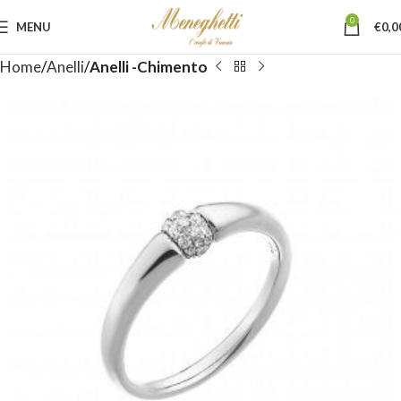
0
MENU
€
0,0
Home
Anelli
Anelli -Chimento