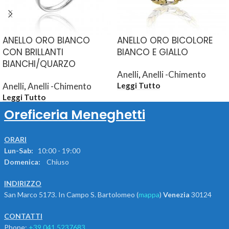
ANELLO ORO BIANCO
ANELLO ORO BICOLORE
CON BRILLANTI
BIANCO E GIALLO
BIANCHI/QUARZO
Anelli
,
Anelli -Chimento
Anelli
,
Anelli -Chimento
Leggi Tutto
Leggi Tutto
Oreficeria Meneghetti
ORARI
Lun-Sab:
10:00 - 19:00
Domenica:
Chiuso
INDIRIZZO
San Marco 5173. In Campo S. Bartolomeo (
mappa
)
Venezia
30124
CONTATTI
Phone:
+39.041.5237683