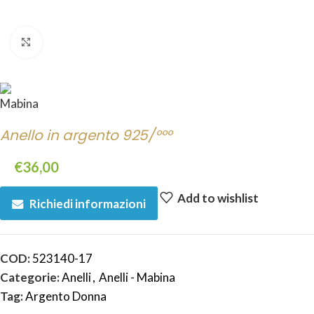
Click to enlarge
Anello in argento 925/°°°
€
36,00
Add to wishlist
Richiedi informazioni
COD:
523140-17
Categorie:
Anelli
,
Anelli - Mabina
Tag:
Argento Donna