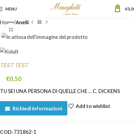
0
MENU
€
0,0
Home
Anelli
Click to enlarge
TEST TEST
€
0,50
TU SEI UNA PERSONA DI QUELLE CHE … C. DICKENS
Add to wishlist
Richiedi informazioni
COD:
731862-1