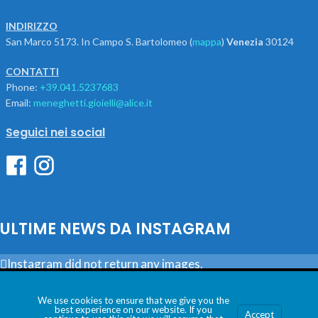
INDIRIZZO
San Marco 5173. In Campo S. Bartolomeo (
mappa
)
Venezia
30124
CONTATTI
Phone:
+39.041.5237683
Email:
meneghetti.gioielli@alice.it
Seguici nei social
ULTIME NEWS DA INSTAGRAM
Instagram did not return any images.
Utilizziamo i cookie per essere sicuri che tu possa avere la
Seguici
migliore esperienza sul nostro sito. Se continui ad utilizzare
We use cookies to ensure that we give you the
best experience on our website. If you
MENEGHETTI SAS DI VALENTINA LOMBARDI & C. – P.Iva:
Accept
questo sito noi assumiamo che tu ne sia felice.