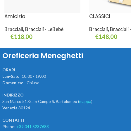
Amicizia
CLASSICI
Bracciali
,
Bracciali - LeBebè
Bracciali
,
Bracciali
€
118,00
€
148,00
Aggiungi Al Carrello
Leggi Tutto
Oreficeria Meneghetti
ORARI
Lun-Sab:
10:00 - 19:00
Domenica:
Chiuso
INDIRIZZO
San Marco 5173. In Campo S. Bartolomeo (
mappa
)
Venezia
30124
CONTATTI
Phone:
+39.041.5237683