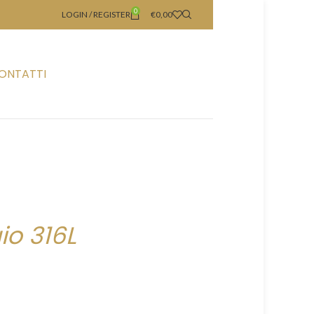
0
LOGIN / REGISTER
€
0,00
ONTATTI
io 316L