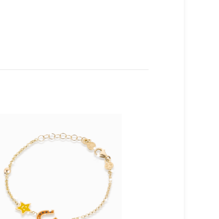
TERM
INAT
O