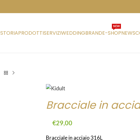
NEW
STORIA
PRODOTTI
SERVIZI
WEDDING
BRAND
E-SHOP
NEWS
C
Bracciale in accia
€
29,00
Bracciale in acciaio 316L