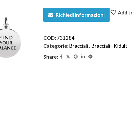
Add to
Richiedi informazioni
COD:
731284
Categorie:
Bracciali
,
Bracciali - Kidult
Share: