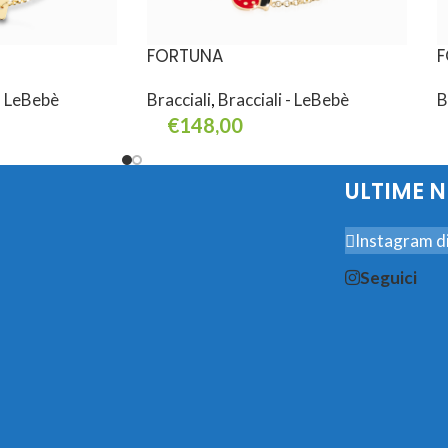
FORTUNA
F
 - LeBebè
Bracciali
,
Bracciali - LeBebè
B
€
148,00
Aggiungi Al Carrello
A
ULTIME 
Instagram di
Seguici