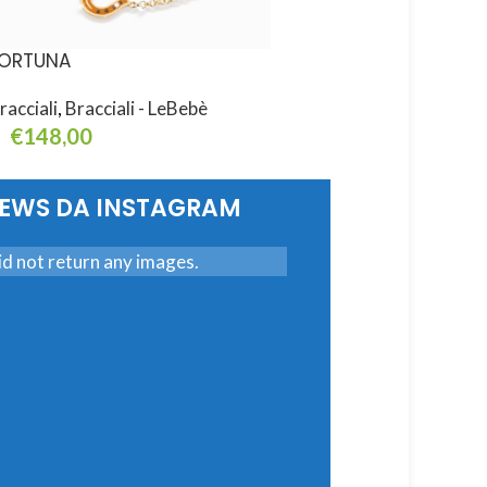
ORTUNA
ICON
racciali
,
Bracciali - LeBebè
Bracciali
,
Bracciali - L
€
148,00
€
270,00
ggiungi Al Carrello
Leggi Tutto
NEWS DA INSTAGRAM
d not return any images.