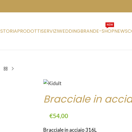
NEW
STORIA
PRODOTTI
SERVIZI
WEDDING
BRAND
E-SHOP
NEWS
C
Bracciale in accia
€
54,00
Bracciale in acciaio 316L