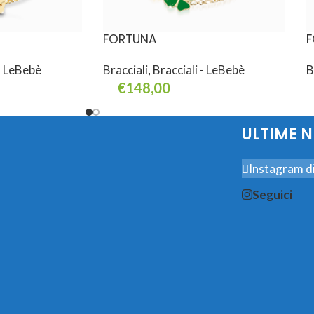
FORTUNA
F
 - LeBebè
Bracciali
,
Bracciali - LeBebè
B
€
148,00
Aggiungi Al Carrello
A
ULTIME 
Instagram di
Seguici