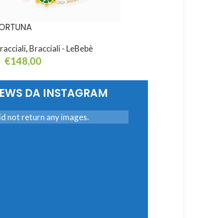
ORTUNA
FORTUNA
racciali
,
Bracciali - LeBebè
Bracciali
,
Bracciali - L
€
148,00
€
148,00
ggiungi Al Carrello
Aggiungi Al Carrello
NEWS DA INSTAGRAM
d not return any images.