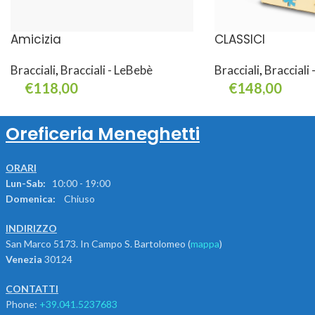
Amicizia
CLASSICI
Bracciali
,
Bracciali - LeBebè
Bracciali
,
Bracciali
€
118,00
€
148,00
Aggiungi Al Carrello
Leggi Tutto
Oreficeria Meneghetti
ORARI
Lun-Sab:
10:00 - 19:00
Domenica:
Chiuso
INDIRIZZO
San Marco 5173. In Campo S. Bartolomeo (
mappa
)
Venezia
30124
CONTATTI
Phone:
+39.041.5237683