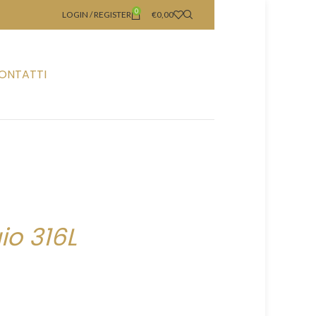
0
LOGIN / REGISTER
€
0,00
ONTATTI
io 316L