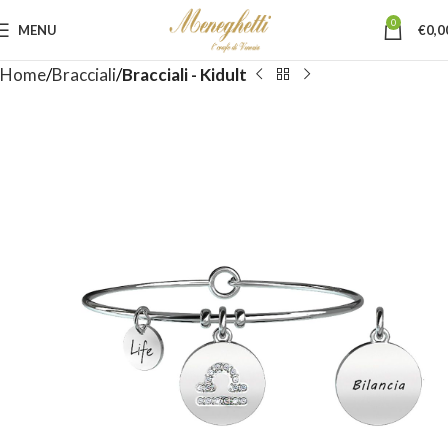
0
MENU
€
0,0
Home
Bracciali
Bracciali - Kidult