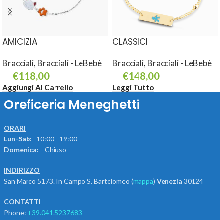
AMICIZIA
CLASSICI
Bracciali
,
Bracciali - LeBebè
Bracciali
,
Bracciali - LeBebè
€
118,00
€
148,00
Aggiungi Al Carrello
Leggi Tutto
Oreficeria Meneghetti
ORARI
Lun-Sab:
10:00 - 19:00
Domenica:
Chiuso
INDIRIZZO
San Marco 5173. In Campo S. Bartolomeo (
mappa
)
Venezia
30124
CONTATTI
Phone:
+39.041.5237683