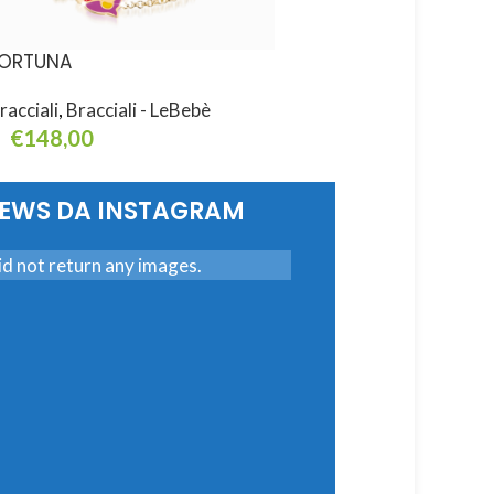
ORTUNA
FORTUNA
racciali
,
Bracciali - LeBebè
Bracciali
,
Bracciali - L
€
148,00
€
148,00
ggiungi Al Carrello
Aggiungi Al Carrello
NEWS DA INSTAGRAM
d not return any images.