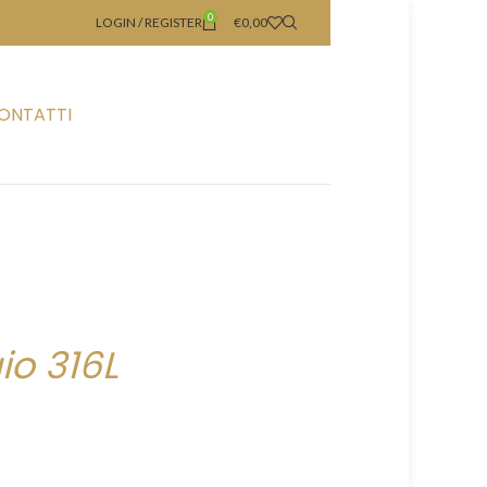
0
LOGIN / REGISTER
€
0,00
ONTATTI
io 316L