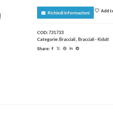
Add to
Richiedi informazioni
COD:
731733
Categorie:
Bracciali
,
Bracciali - Kidult
Share: