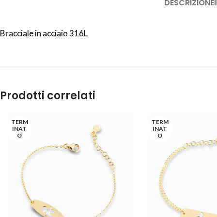
DESCRIZIONE
Bracciale in acciaio 316L
Prodotti correlati
TERM
TERM
INAT
INAT
O
O