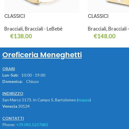
CLASSICI
CLASSICI
Bracciali
,
Bracciali - LeBebè
Bracciali
,
Bracciali
€
138,00
€
148,00
Leggi Tutto
Leggi Tutto
Oreficeria Meneghetti
ORARI
Lun-Sab:
10:00 - 19:00
Domenica:
Chiuso
INDIRIZZO
San Marco 5173. In Campo S. Bartolomeo (
mappa
)
Venezia
30124
CONTATTI
Phone:
+39.041.5237683