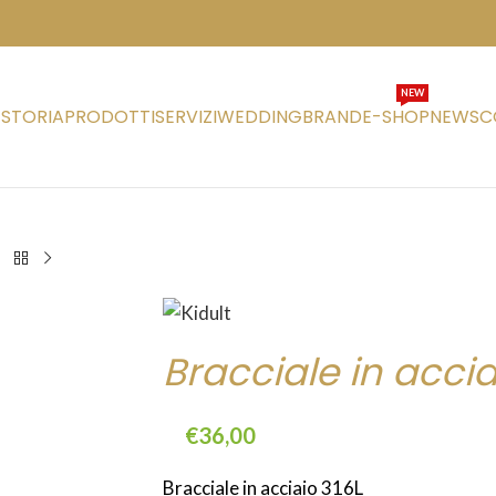
NEW
STORIA
PRODOTTI
SERVIZI
WEDDING
BRAND
E-SHOP
NEWS
C
Bracciale in accia
€
36,00
Bracciale in acciaio 316L