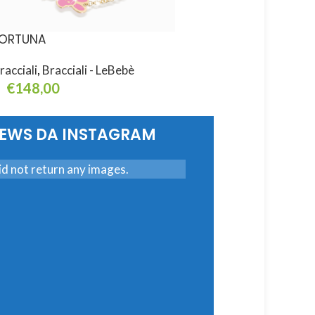
ORTUNA
FORTUNA
racciali
,
Bracciali - LeBebè
Bracciali
,
Bracciali - L
€
148,00
€
148,00
ggiungi Al Carrello
Aggiungi Al Carrello
NEWS DA INSTAGRAM
d not return any images.