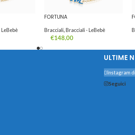
FORTUNA
F
 - LeBebè
Bracciali
,
Bracciali - LeBebè
B
€
148,00
Aggiungi Al Carrello
A
ULTIME 
Instagram di
Seguici