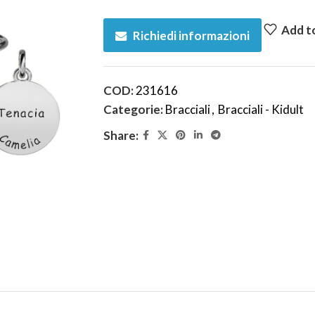
Add to
Richiedi informazioni
COD:
231616
Categorie:
Bracciali
,
Bracciali - Kidult
Share: