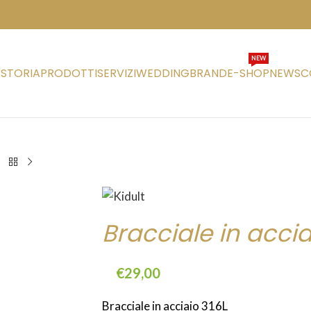
NEW
STORIA
PRODOTTI
SERVIZI
WEDDING
BRAND
E-SHOP
NEWS
C
Bracciale in accia
€
29,00
Bracciale in acciaio 316L