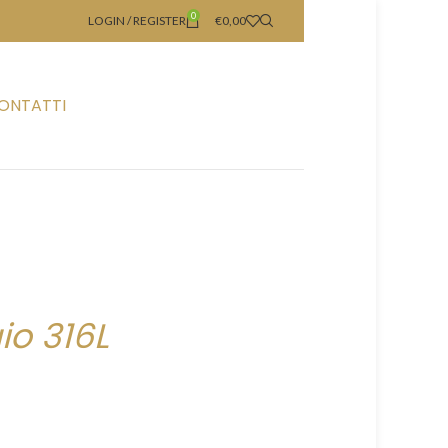
0
LOGIN / REGISTER
€
0,00
ONTATTI
io 316L