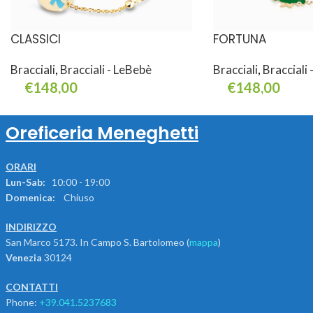
CLASSICI
FORTUNA
Bracciali
,
Bracciali - LeBebè
Bracciali
,
Bracciali
€
148,00
€
148,00
Leggi Tutto
Aggiungi Al Carrello
Oreficeria Meneghetti
ORARI
Lun-Sab:
10:00 - 19:00
Domenica:
Chiuso
INDIRIZZO
San Marco 5173. In Campo S. Bartolomeo (
mappa
)
Venezia
30124
CONTATTI
Phone:
+39.041.5237683