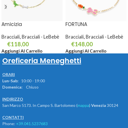
Amicizia
FORTUNA
Bracciali
,
Bracciali - LeBebè
Bracciali
,
Bracciali - LeBebè
€
118,00
€
148,00
Aggiungi Al Carrello
Aggiungi Al Carrello
Oreficeria Meneghetti
ORARI
Lun-Sab:
10:00 - 19:00
Domenica:
Chiuso
INDIRIZZO
San Marco 5173. In Campo S. Bartolomeo (
mappa
)
Venezia
30124
CONTATTI
Phone:
+39.041.5237683