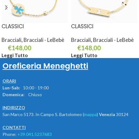
CLASSICI
CLASSICI
Bracciali
,
Bracciali - LeBebè
Bracciali
,
Bracciali - LeBebè
€
148,00
€
148,00
Leggi Tutto
Leggi Tutto
Oreficeria Meneghetti
ORARI
Lun-Sab:
10:00 - 19:00
Domenica:
Chiuso
INDIRIZZO
San Marco 5173. In Campo S. Bartolomeo (
mappa
)
Venezia
30124
CONTATTI
Phone:
+39.041.5237683