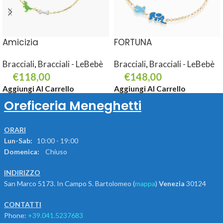
Amicizia
FORTUNA
Bracciali
,
Bracciali - LeBebè
Bracciali
,
Bracciali - LeBebè
€
118,00
€
148,00
Aggiungi Al Carrello
Aggiungi Al Carrello
Oreficeria Meneghetti
ORARI
Lun-Sab:
10:00 - 19:00
Domenica:
Chiuso
INDIRIZZO
San Marco 5173. In Campo S. Bartolomeo (
mappa
)
Venezia
30124
CONTATTI
Phone:
+39.041.5237683