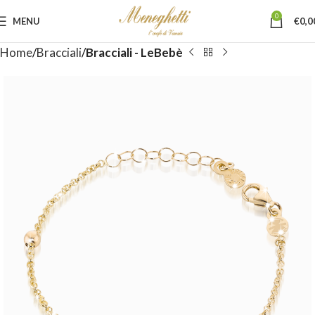
0
MENU
€
0,0
Home
Bracciali
Bracciali - LeBebè