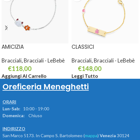
AMICIZIA
CLASSICI
Bracciali
,
Bracciali - LeBebè
Bracciali
,
Bracciali - LeBebè
€
118,00
€
148,00
Aggiungi Al Carrello
Leggi Tutto
Oreficeria Meneghetti
ORARI
Lun-Sab:
10:00 - 19:00
Domenica:
Chiuso
INDIRIZZO
San Marco 5173. In Campo S. Bartolomeo (
mappa
)
Venezia
30124