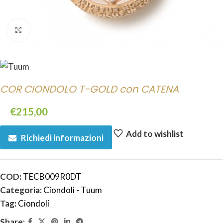
Click to enlarge
COR CIONDOLO T-GOLD con CATENA
€
215,00
Add to wishlist
Richiedi informazioni
COD:
TECB009R0DT
Categoria:
Ciondoli - Tuum
Tag:
Ciondoli
Share: