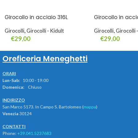
Girocollo in acciaio 316L
Girocollo in acci
Girocolli
,
Girocolli - Kidult
Girocolli
,
Girocolli 
€
29,00
€
29,00
Aggiungi Al Carrello
Aggiungi Al Carrello
Oreficeria Meneghetti
ORARI
Lun-Sab:
10:00 - 19:00
Domenica:
Chiuso
INDIRIZZO
San Marco 5173. In Campo S. Bartolomeo (
mappa
)
Venezia
30124
CONTATTI
Phone:
+39.041.5237683