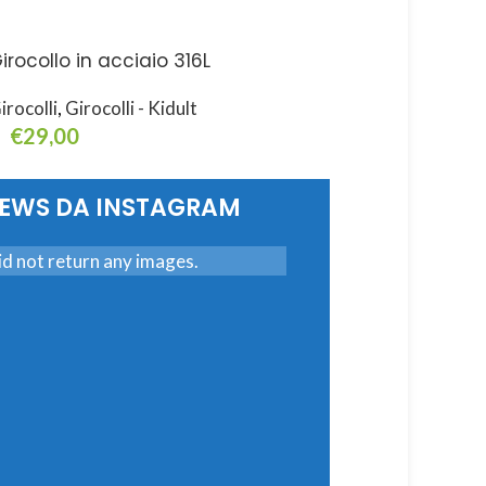
irocollo in acciaio 316L
Girocollo in acciaio
irocolli
,
Girocolli - Kidult
Girocolli
,
Girocolli - Ki
€
29,00
€
29,00
ggiungi Al Carrello
Aggiungi Al Carrello
NEWS DA INSTAGRAM
d not return any images.