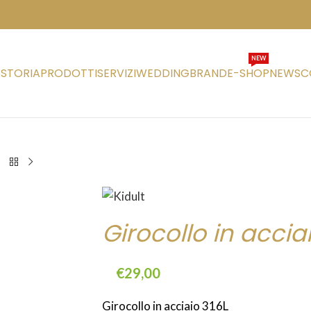
NEW
STORIA
PRODOTTI
SERVIZI
WEDDING
BRAND
E-SHOP
NEWS
C
Girocollo in accia
€
29,00
Girocollo in acciaio 316L