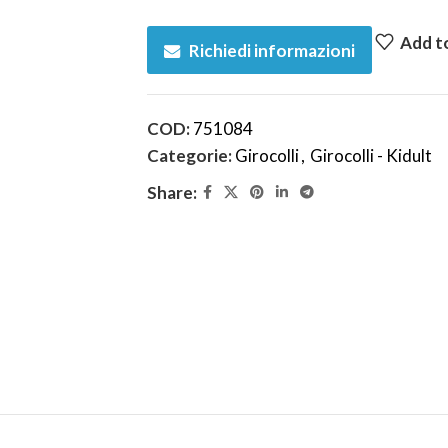
Add to
Richiedi informazioni
COD:
751084
Categorie:
Girocolli
,
Girocolli - Kidult
Share: