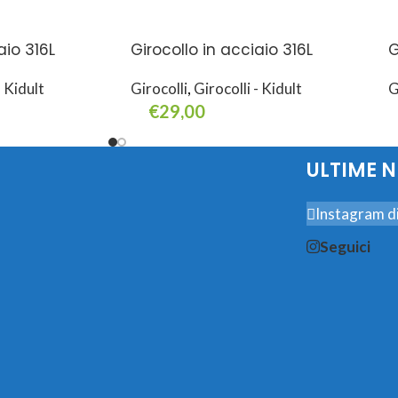
aio 316L
Girocollo in acciaio 316L
G
- Kidult
Girocolli
,
Girocolli - Kidult
G
€
29,00
Aggiungi Al Carrello
A
ULTIME 
Instagram di
Seguici