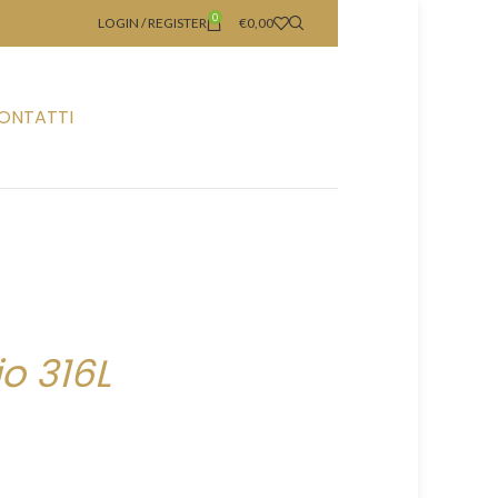
0
LOGIN / REGISTER
€
0,00
ONTATTI
io 316L