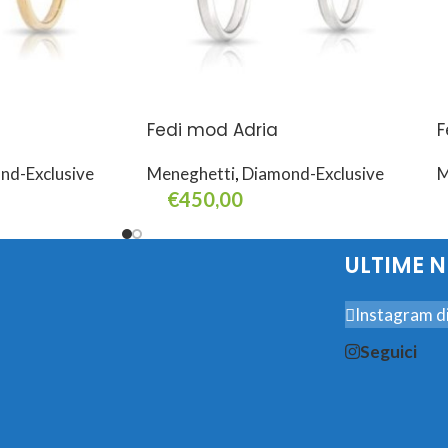
Fedi mod Adria
F
nd-Exclusive
Meneghetti
,
Diamond-Exclusive
M
€
450,00
Select Options
S
ULTIME 
Instagram di
Seguici