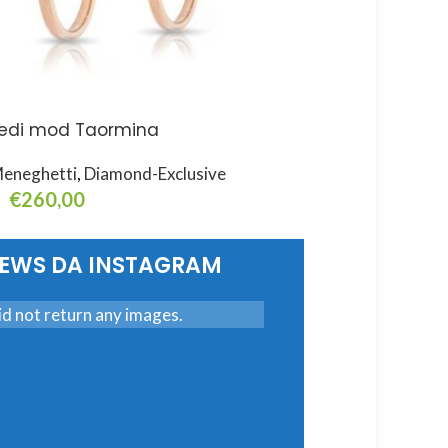
edi mod Taormina
Fedi mod Urbino
eneghetti
,
Diamond-Exclusive
Meneghetti
,
Diamond-
€
260,00
€
320,00
elect Options
Select Options
NEWS DA INSTAGRAM
d not return any images.