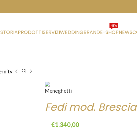
NEW
STORIA
PRODOTTI
SERVIZI
WEDDING
BRAND
E-SHOP
NEWS
C
ernity
Fedi mod. Brescia 
€
1.340,00