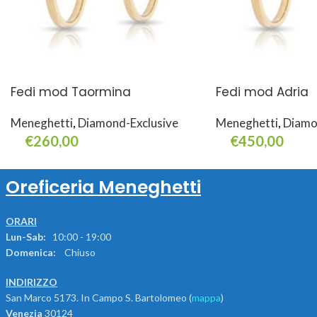
Fedi mod Taormina
Fedi mod Adria
Meneghetti
,
Diamond-Exclusive
Meneghetti
,
Diamo
€
260,00
€
450,00
Select Options
Select Options
Oreficeria Meneghetti
ORARI
Lun-Sab:
10:00 - 19:00
Domenica:
Chiuso
INDIRIZZO
San Marco 5173. In Campo S. Bartolomeo (
mappa
)
Venezia
30124