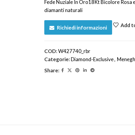
Fede Nuziale In Oro18Kt Bicolore Rosa 
diamanti naturali
Add to
Richiedi informazioni
COD:
W427740_rbr
Categorie:
Diamond-Exclusive
,
Menegh
Share: