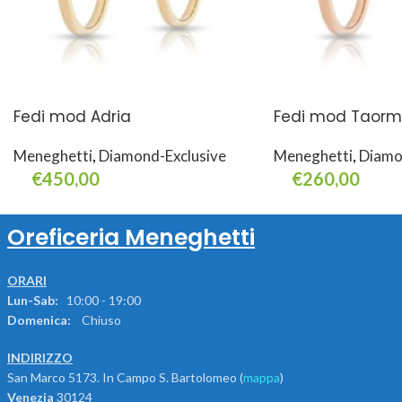
Fedi mod Adria
Fedi mod Taorm
Meneghetti
,
Diamond-Exclusive
Meneghetti
,
Diamo
€
450,00
€
260,00
Select Options
Select Options
Oreficeria Meneghetti
ORARI
Lun-Sab:
10:00 - 19:00
Domenica:
Chiuso
INDIRIZZO
San Marco 5173. In Campo S. Bartolomeo (
mappa
)
Venezia
30124