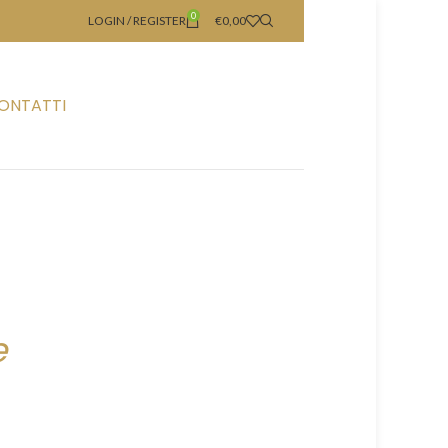
0
LOGIN / REGISTER
€
0,00
ONTATTI
e