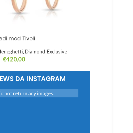
edi mod Tivoli
Fedi mod. Confort 
eneghetti
,
Diamond-Exclusive
Meneghetti
,
Comfort-
€
420,00
€
300,00
elect Options
Select Options
NEWS DA INSTAGRAM
d not return any images.