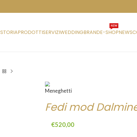
NEW
STORIA
PRODOTTI
SERVIZI
WEDDING
BRAND
E-SHOP
NEWS
C
Fedi mod Dalmin
€
520,00