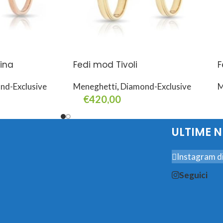
ina
Fedi mod Tivoli
F
nd-Exclusive
Meneghetti
,
Diamond-Exclusive
M
€
420,00
Select Options
S
ULTIME 
Instagram di
Seguici