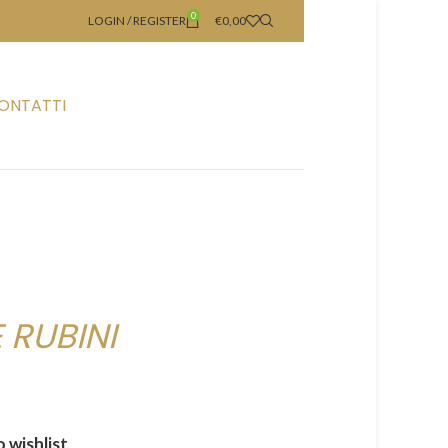
0
LOGIN / REGISTER
€
0,00
ONTATTI
 RUBINI
 wishlist