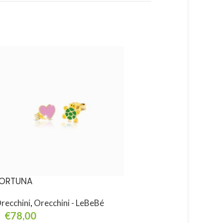
ORTUNA
i CLASSICI
recchini
,
Orecchini - LeBeBé
Orecchini
,
Orecchini -
€
78,00
€
288,00