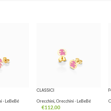
CLASSICI
F
i - LeBeBé
Orecchini
,
Orecchini - LeBeBé
O
€
112,00