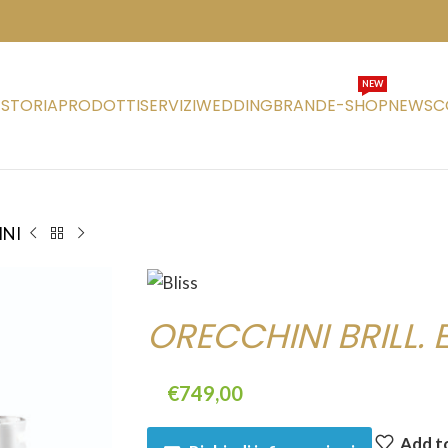
NEW
STORIA
PRODOTTI
SERVIZI
WEDDING
BRAND
E-SHOP
NEWS
C
INI
ORECCHINI BRILL. E
€
749,00
Add to