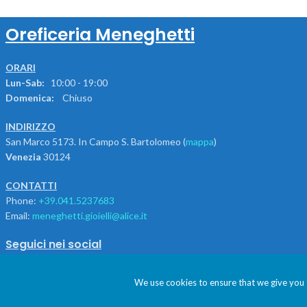
Aggiungi Al Carrello
Leggi Tutto
Oreficeria Meneghetti
ORARI
Lun-Sab:
10:00 - 19:00
Domenica:
Chiuso
INDIRIZZO
San Marco 5173. In Campo S. Bartolomeo (
mappa
)
Venezia
30124
CONTATTI
Phone:
+39.041.5237683
Email:
meneghetti.gioielli@alice.it
Seguici nei social
We use cookies to ensure that we give you t
Utilizziamo i cookie per essere sicuri che tu possa 
MENEGHETTI SAS DI VALENTINA LOMBARDI & C