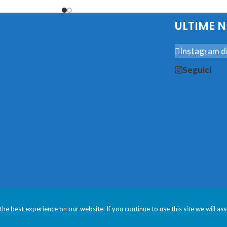
Aggiungi Al Carrello
A
ULTIME 
Instagram di
Seguici
he best experience on our website. If you continue to use this site we will as
avere la migliore esperienza sul nostro sito. Se continui ad utilizzare qu
. – P.Iva: 00254350275 | San Marco 5173, 30124 Campo S. Bartolom