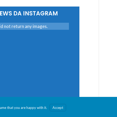
ggiungi Al Carrello
Aggiungi Al Carrello
NEWS DA INSTAGRAM
d not return any images.
sume that you are happy with it.
Accept
esto sito noi assumiamo che tu ne sia felice.
Ok
eo (Ve), Italia