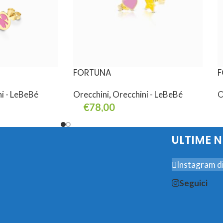
FORTUNA
F
i - LeBeBé
Orecchini
,
Orecchini - LeBeBé
O
€
78,00
Aggiungi Al Carrello
A
ULTIME 
Instagram di
Seguici