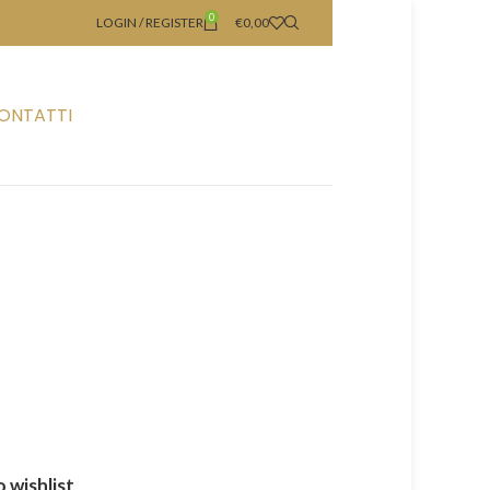
0
LOGIN / REGISTER
€
0,00
ONTATTI
 wishlist