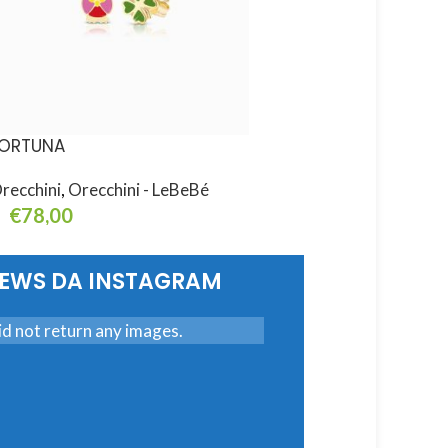
ORTUNA
i CLASSICI
recchini
,
Orecchini - LeBeBé
Orecchini
,
Orecchini -
€
78,00
€
288,00
ggiungi Al Carrello
Aggiungi Al Carrello
NEWS DA INSTAGRAM
d not return any images.