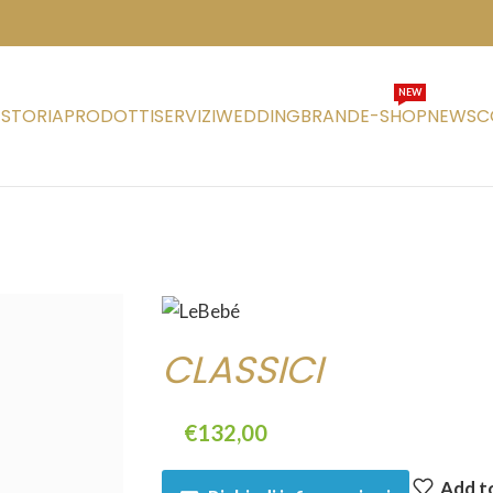
NEW
STORIA
PRODOTTI
SERVIZI
WEDDING
BRAND
E-SHOP
NEWS
C
CLASSICI
€
132,00
Add to