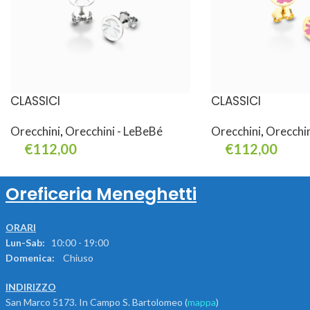
CLASSICI
CLASSICI
Orecchini
,
Orecchini - LeBeBé
Orecchini
,
Orecchin
€
112,00
€
112,00
Leggi Tutto
Aggiungi Al Carrello
Oreficeria Meneghetti
ORARI
Lun-Sab:
10:00 - 19:00
Domenica:
Chiuso
INDIRIZZO
San Marco 5173. In Campo S. Bartolomeo (
mappa
)