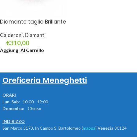
Diamante taglio Brillante
Calderoni
,
Diamanti
€
310,00
Aggiungi Al Carrello
Oreficeria Meneghetti
ORARI
Lun-Sab:
10:00 - 19:00
Domenica:
Chiuso
INDIRIZZO
San Marco 5173. In Campo S. Bartolomeo (
mappa
)
Venezia
30124