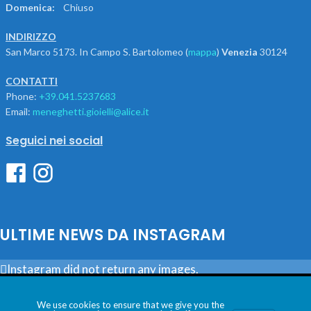
Domenica:
Chiuso
INDIRIZZO
San Marco 5173. In Campo S. Bartolomeo (
mappa
)
Venezia
30124
CONTATTI
Phone:
+39.041.5237683
Email:
meneghetti.gioielli@alice.it
Seguici nei social
ULTIME NEWS DA INSTAGRAM
Instagram did not return any images.
Utilizziamo i cookie per essere sicuri che tu possa avere la
Seguici
migliore esperienza sul nostro sito. Se continui ad utilizzare
We use cookies to ensure that we give you the