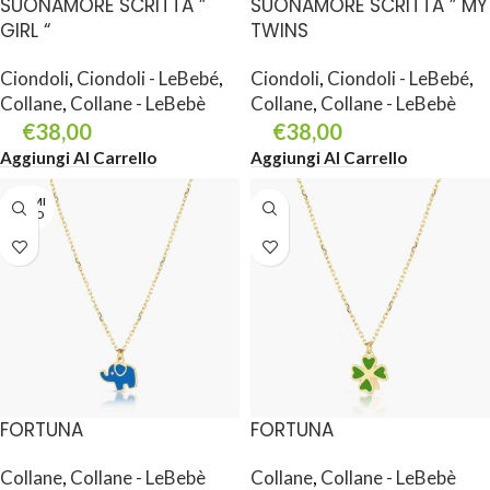
SUONAMORE SCRITTA ”
SUONAMORE SCRITTA ” MY
GIRL “
TWINS
Ciondoli
,
Ciondoli - LeBebé
,
Ciondoli
,
Ciondoli - LeBebé
,
Collane
,
Collane - LeBebè
Collane
,
Collane - LeBebè
€
38,00
€
38,00
Aggiungi Al Carrello
Aggiungi Al Carrello
TERMI
NATO
FORTUNA
FORTUNA
Collane
,
Collane - LeBebè
Collane
,
Collane - LeBebè