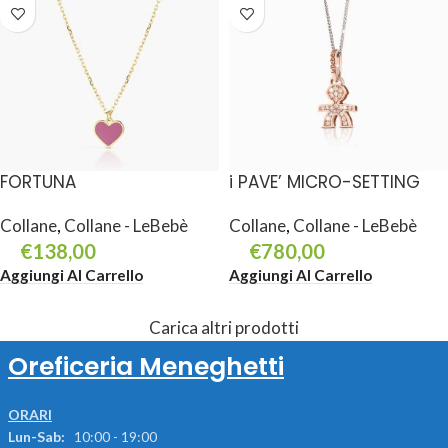
FORTUNA
i PAVE’ MICRO-SETTING
Collane
,
Collane - LeBebè
Collane
,
Collane - LeBebè
€
138,00
€
780,00
Aggiungi Al Carrello
Aggiungi Al Carrello
Carica altri prodotti
Oreficeria Meneghetti
ORARI
Lun-Sab:
10:00 - 19:00