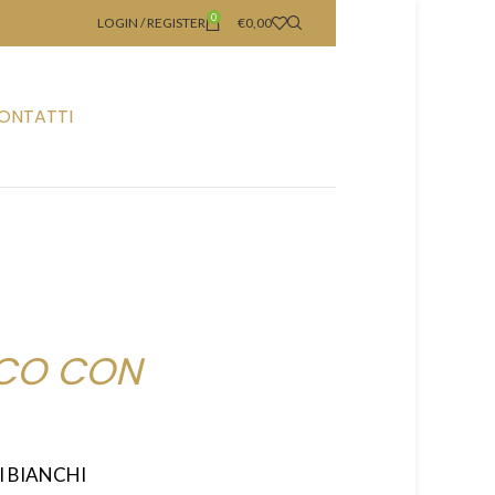
0
LOGIN / REGISTER
€
0,00
ONTATTI
NCO CON
I BIANCHI