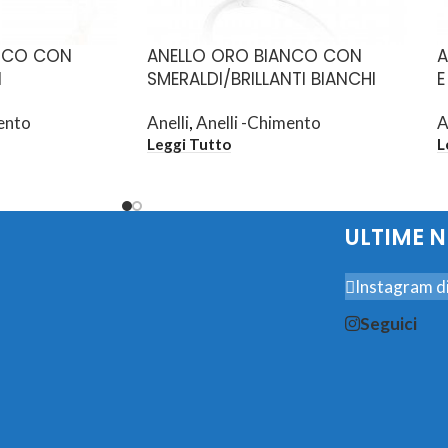
ANCO CON
ANELLO ORO BIANCO CON
A
I
SMERALDI/BRILLANTI BIANCHI
E
ento
Anelli
,
Anelli -Chimento
A
Leggi Tutto
L
ULTIME 
Instagram di
Seguici