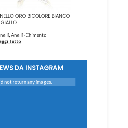
NELLO ORO BICOLORE BIANCO
ANELLO ORO BICOLO
 GIALLO
E GIALLO CON BRILLA
BIANCHI
nelli
,
Anelli -Chimento
Anelli
,
Anelli -Chiment
eggi Tutto
Leggi Tutto
NEWS DA INSTAGRAM
d not return any images.