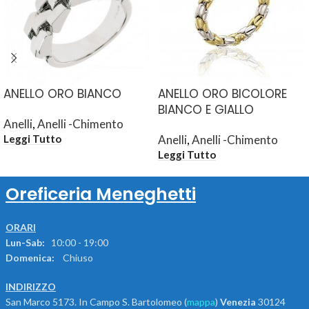
ANELLO ORO BIANCO
ANELLO ORO BICOLORE
BIANCO E GIALLO
Anelli
,
Anelli -Chimento
Anelli
,
Anelli -Chimento
Leggi Tutto
Leggi Tutto
Oreficeria Meneghetti
ORARI
Lun-Sab:
10:00 - 19:00
Domenica:
Chiuso
INDIRIZZO
San Marco 5173. In Campo S. Bartolomeo (
mappa
)
Venezia
30124