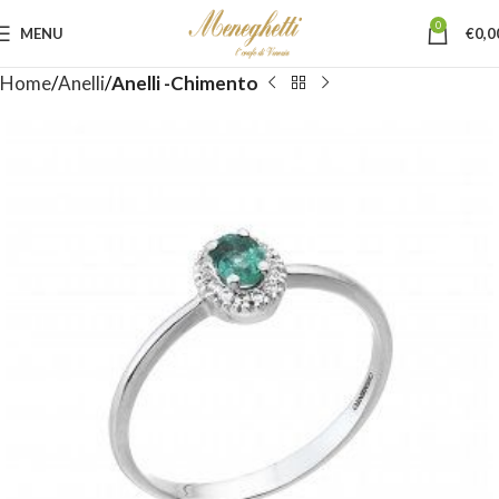
0
MENU
€
0,0
Home
Anelli
Anelli -Chimento