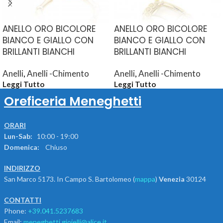
ANELLO ORO BICOLORE
ANELLO ORO BICOLORE
BIANCO E GIALLO CON
BIANCO E GIALLO CON
BRILLANTI BIANCHI
BRILLANTI BIANCHI
Anelli
,
Anelli -Chimento
Anelli
,
Anelli -Chimento
Leggi Tutto
Leggi Tutto
Oreficeria Meneghetti
ORARI
Lun-Sab:
10:00 - 19:00
Domenica:
Chiuso
INDIRIZZO
San Marco 5173. In Campo S. Bartolomeo (
mappa
)
Venezia
30124
CONTATTI
Phone:
+39.041.5237683
Email:
meneghetti.gioielli@alice.it