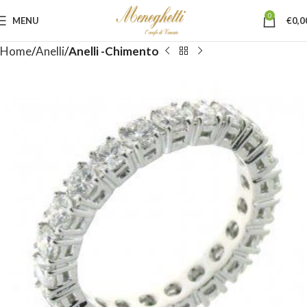
0
MENU
€
0,0
Home
Anelli
Anelli -Chimento