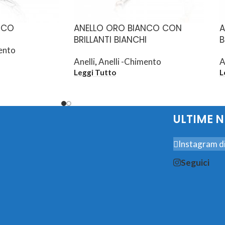
NCO
ANELLO ORO BIANCO CON
A
BRILLANTI BIANCHI
B
ento
Anelli
,
Anelli -Chimento
A
Leggi Tutto
L
ULTIME 
Instagram di
Seguici