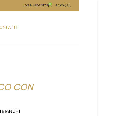
0
LOGIN / REGISTER
€
0,00
ONTATTI
NCO CON
I BIANCHI