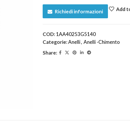
Add to
Richiedi informazioni
COD:
1AA40253G5140
Categorie:
Anelli
,
Anelli -Chimento
Share: