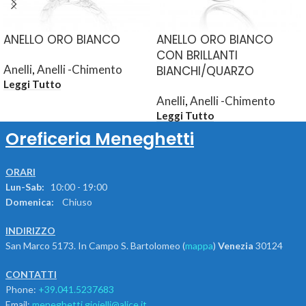
ANELLO ORO BIANCO
ANELLO ORO BIANCO
CON BRILLANTI
Anelli
,
Anelli -Chimento
BIANCHI/QUARZO
Leggi Tutto
Anelli
,
Anelli -Chimento
Leggi Tutto
Oreficeria Meneghetti
ORARI
Lun-Sab:
10:00 - 19:00
Domenica:
Chiuso
INDIRIZZO
San Marco 5173. In Campo S. Bartolomeo (
mappa
)
Venezia
30124
CONTATTI
Phone:
+39.041.5237683
Email:
meneghetti.gioielli@alice.it