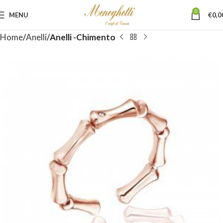
0
MENU
€
0,0
Home
Anelli
Anelli -Chimento