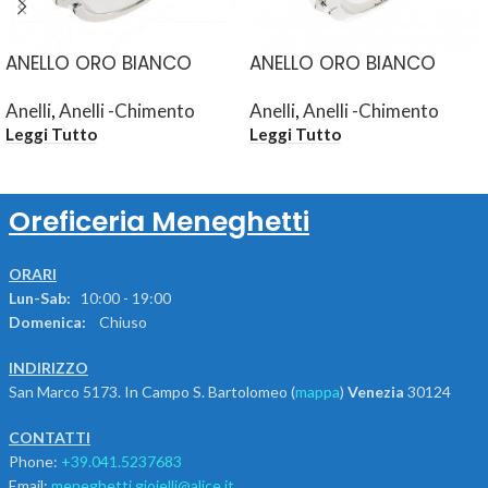
ANELLO ORO BIANCO
ANELLO ORO BIANCO
Anelli
,
Anelli -Chimento
Anelli
,
Anelli -Chimento
Leggi Tutto
Leggi Tutto
Oreficeria Meneghetti
ORARI
Lun-Sab:
10:00 - 19:00
Domenica:
Chiuso
INDIRIZZO
San Marco 5173. In Campo S. Bartolomeo (
mappa
)
Venezia
30124
CONTATTI
Phone:
+39.041.5237683
Email:
meneghetti.gioielli@alice.it