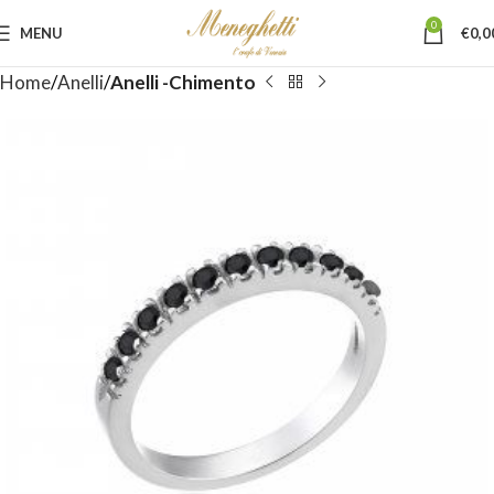
0
MENU
€
0,0
Home
Anelli
Anelli -Chimento