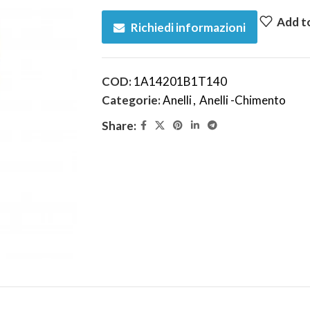
Add to
Richiedi informazioni
COD:
1A14201B1T140
Categorie:
Anelli
,
Anelli -Chimento
Share: