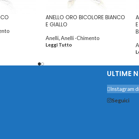
NCO
ANELLO ORO BICOLORE BIANCO
A
E GIALLO
E
ento
B
Anelli
,
Anelli -Chimento
A
Leggi Tutto
L
ULTIME 
Instagram di
Seguici