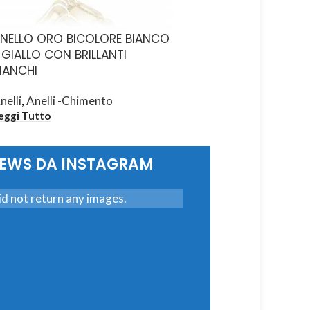
NELLO ORO BICOLORE BIANCO
ANELLO ORO BICOLO
 GIALLO CON BRILLANTI
E ROSA
IANCHI
Anelli
,
Anelli -Chiment
nelli
,
Anelli -Chimento
Leggi Tutto
eggi Tutto
NEWS DA INSTAGRAM
d not return any images.