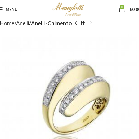
0
MENU
€
0,0
Home
Anelli
Anelli -Chimento