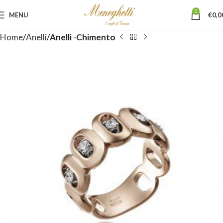
0
MENU
€
0,0
Home
Anelli
Anelli -Chimento