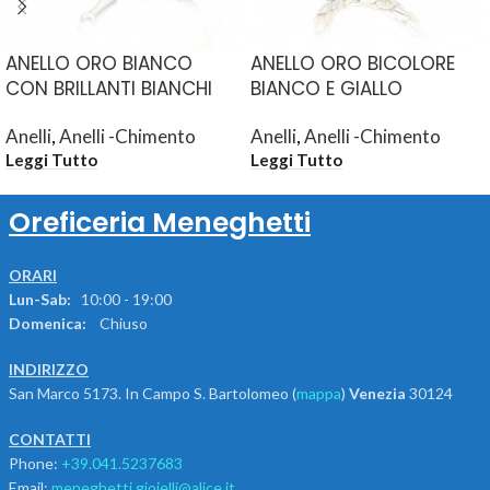
ANELLO ORO BIANCO
ANELLO ORO BICOLORE
CON BRILLANTI BIANCHI
BIANCO E GIALLO
Anelli
,
Anelli -Chimento
Anelli
,
Anelli -Chimento
Leggi Tutto
Leggi Tutto
Oreficeria Meneghetti
ORARI
Lun-Sab:
10:00 - 19:00
Domenica:
Chiuso
INDIRIZZO
San Marco 5173. In Campo S. Bartolomeo (
mappa
)
Venezia
30124
CONTATTI
Phone:
+39.041.5237683
Email:
meneghetti.gioielli@alice.it