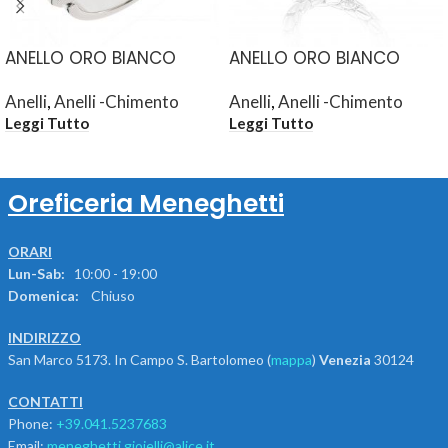
ANELLO ORO BIANCO
ANELLO ORO BIANCO
Anelli
,
Anelli -Chimento
Anelli
,
Anelli -Chimento
Leggi Tutto
Leggi Tutto
Oreficeria Meneghetti
ORARI
Lun-Sab:
10:00 - 19:00
Domenica:
Chiuso
INDIRIZZO
San Marco 5173. In Campo S. Bartolomeo (
mappa
)
Venezia
30124
CONTATTI
Phone:
+39.041.5237683
Email:
meneghetti.gioielli@alice.it