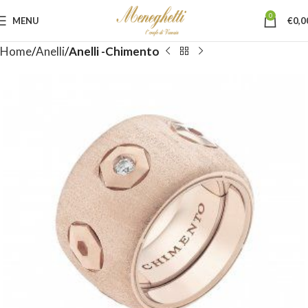
0
MENU
€
0,0
Home
Anelli
Anelli -Chimento