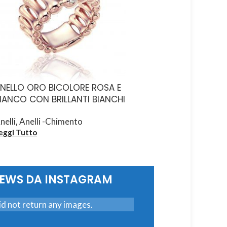
NELLO ORO BICOLORE ROSA E
ANELLO ORO GIALLO
IANCO CON BRILLANTI BIANCHI
BRILLANTI BIANCHI
nelli
,
Anelli -Chimento
Anelli
,
Anelli -Chiment
eggi Tutto
Leggi Tutto
NEWS DA INSTAGRAM
d not return any images.