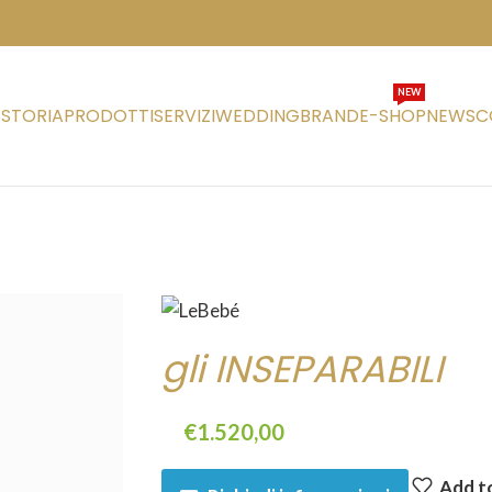
NEW
STORIA
PRODOTTI
SERVIZI
WEDDING
BRAND
E-SHOP
NEWS
C
gli INSEPARABILI
€
1.520,00
Add to