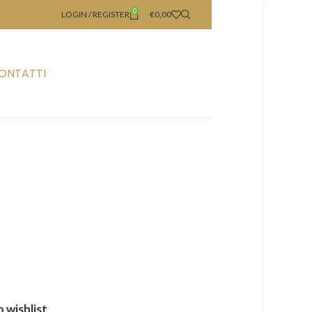
0
LOGIN / REGISTER
€
0,00
ONTATTI
 wishlist