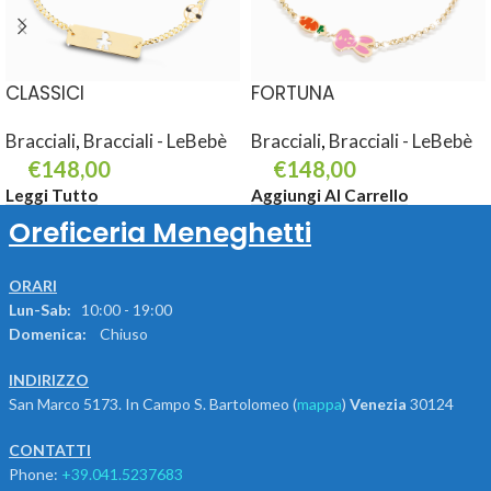
CLASSICI
FORTUNA
Bracciali
,
Bracciali - LeBebè
Bracciali
,
Bracciali - LeBebè
€
148,00
€
148,00
Leggi Tutto
Aggiungi Al Carrello
Oreficeria Meneghetti
ORARI
Lun-Sab:
10:00 - 19:00
Domenica:
Chiuso
INDIRIZZO
San Marco 5173. In Campo S. Bartolomeo (
mappa
)
Venezia
30124
CONTATTI
Phone:
+39.041.5237683