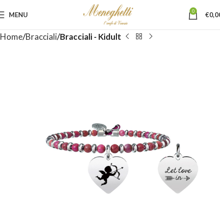
0
MENU
€
0,0
Home
Bracciali
Bracciali - Kidult