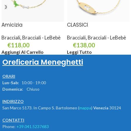
Amicizia
CLASSICI
Bracciali
,
Bracciali - LeBebè
Bracciali
,
Bracciali - LeBebè
€
118,00
€
138,00
Aggiungi Al Carrello
Leggi Tutto
Oreficeria Meneghetti
ORARI
Lun-Sab:
10:00 - 19:00
Domenica:
Chiuso
INDIRIZZO
San Marco 5173. In Campo S. Bartolomeo (
mappa
)
Venezia
30124
CONTATTI
Phone:
+39.041.5237683