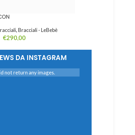
CON
ICON
racciali
,
Bracciali - LeBebè
Bracciali
,
Bracciali - L
€
290,00
€
290,00
eggi Tutto
Leggi Tutto
NEWS DA INSTAGRAM
d not return any images.