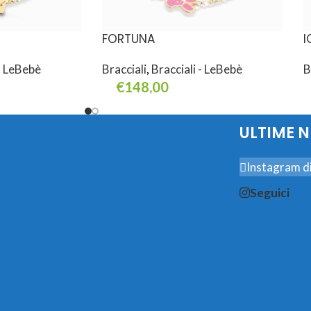
FORTUNA
I
 - LeBebè
Bracciali
,
Bracciali - LeBebè
B
€
148,00
Aggiungi Al Carrello
L
ULTIME 
Instagram di
Seguici