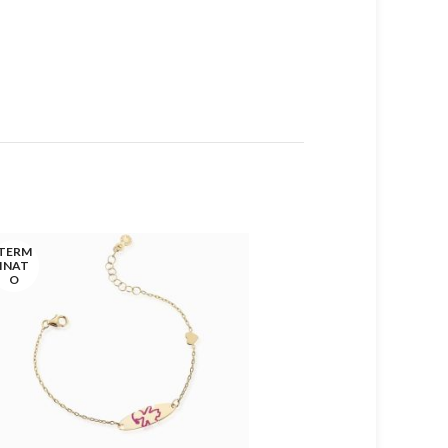
TERM
TERM
INAT
INAT
O
O