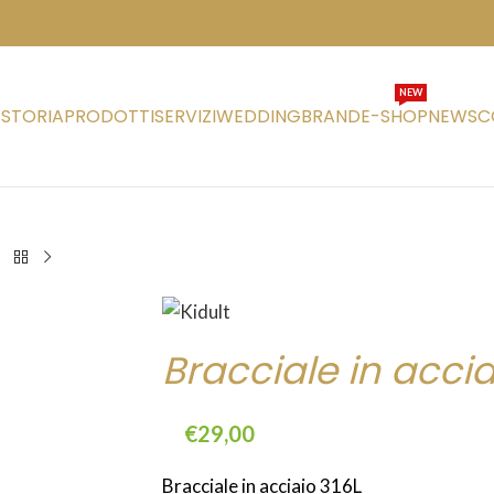
NEW
STORIA
PRODOTTI
SERVIZI
WEDDING
BRAND
E-SHOP
NEWS
C
Bracciale in accia
€
29,00
Bracciale in acciaio 316L