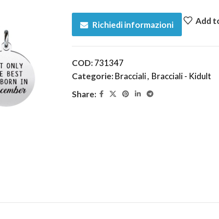
Add to
Richiedi informazioni
COD:
731347
Categorie:
Bracciali
,
Bracciali - Kidult
Share: