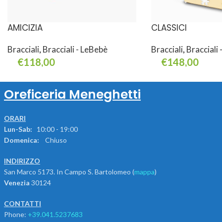
AMICIZIA
CLASSICI
Bracciali
,
Bracciali - LeBebè
Bracciali
,
Bracciali
€
118,00
€
148,00
Aggiungi Al Carrello
Leggi Tutto
Oreficeria Meneghetti
ORARI
Lun-Sab:
10:00 - 19:00
Domenica:
Chiuso
INDIRIZZO
San Marco 5173. In Campo S. Bartolomeo (
mappa
)
Venezia
30124
CONTATTI
Phone:
+39.041.5237683