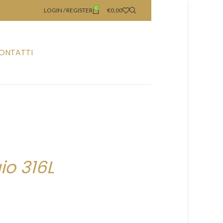
0
LOGIN / REGISTER
€
0,00
ONTATTI
io 316L