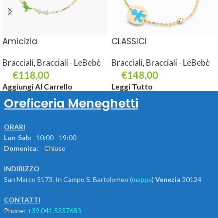
Amicizia
CLASSICI
Bracciali
,
Bracciali - LeBebè
Bracciali
,
Bracciali - LeBebè
€
118,00
€
148,00
Aggiungi Al Carrello
Leggi Tutto
Oreficeria Meneghetti
ORARI
Lun-Sab:
10:00 - 19:00
Domenica:
Chiuso
INDIRIZZO
San Marco 5173. In Campo S. Bartolomeo (
mappa
)
Venezia
30124
CONTATTI
Phone:
+39.041.5237683