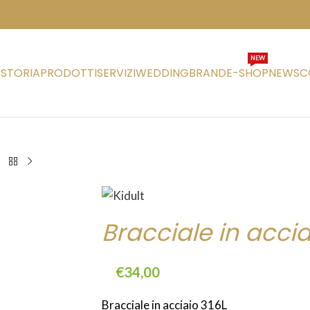
NEW
STORIA
PRODOTTI
SERVIZI
WEDDING
BRAND
E-SHOP
NEWS
C
Bracciale in accia
€
34,00
Bracciale in acciaio 316L