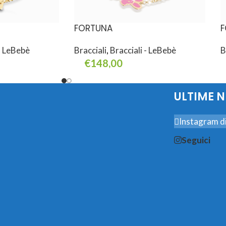
FORTUNA
F
 - LeBebè
Bracciali
,
Bracciali - LeBebè
B
€
148,00
Aggiungi Al Carrello
A
ULTIME 
Instagram di
Seguici