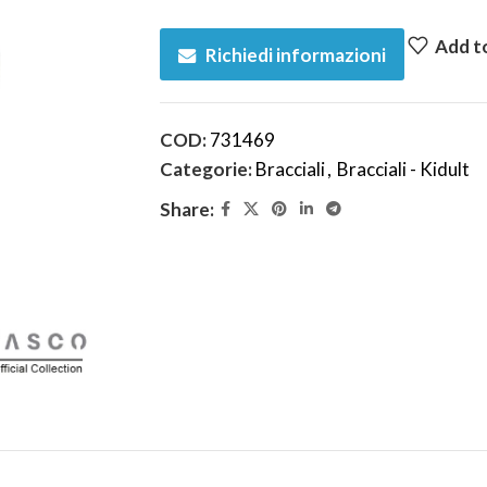
Add to
Richiedi informazioni
COD:
731469
Categorie:
Bracciali
,
Bracciali - Kidult
Share: