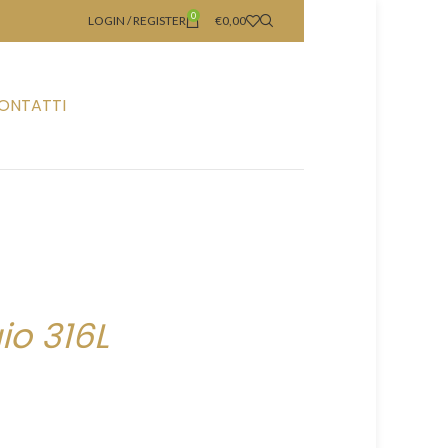
0
LOGIN / REGISTER
€
0,00
ONTATTI
io 316L