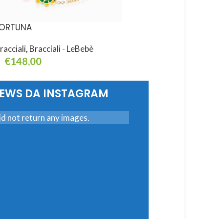
ORTUNA
FORTUNA
racciali
,
Bracciali - LeBebè
Bracciali
,
Bracciali - L
€
148,00
€
148,00
ggiungi Al Carrello
Aggiungi Al Carrello
NEWS DA INSTAGRAM
d not return any images.