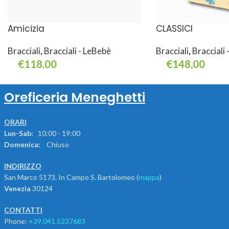
Amicizia
CLASSICI
Bracciali
,
Bracciali - LeBebè
Bracciali
,
Bracciali
€
118,00
€
148,00
Aggiungi Al Carrello
Leggi Tutto
Oreficeria Meneghetti
ORARI
Lun-Sab:
10:00 - 19:00
Domenica:
Chiuso
INDIRIZZO
San Marco 5173. In Campo S. Bartolomeo (
mappa
)
Venezia
30124
CONTATTI
Phone:
+39.041.5237683