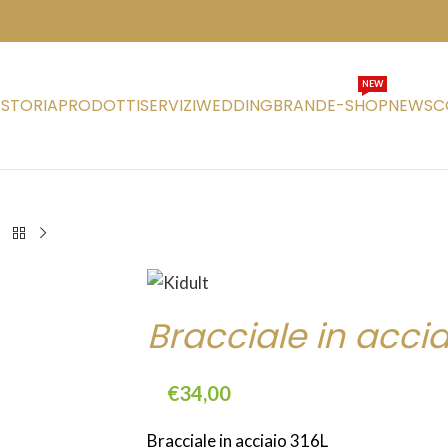
NEW
STORIA
PRODOTTI
SERVIZI
WEDDING
BRAND
E-SHOP
NEWS
C
Bracciale in accia
€
34,00
Bracciale in acciaio 316L