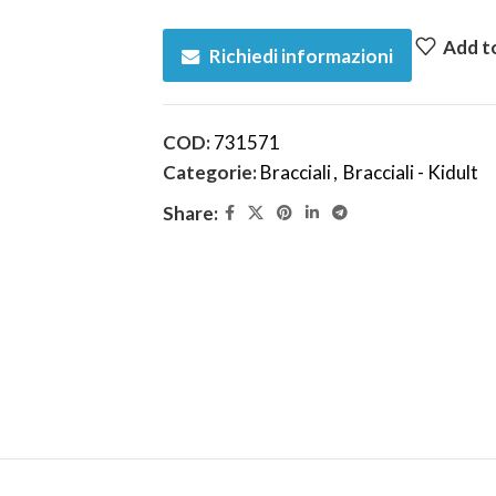
Add to
Richiedi informazioni
COD:
731571
Categorie:
Bracciali
,
Bracciali - Kidult
Share: