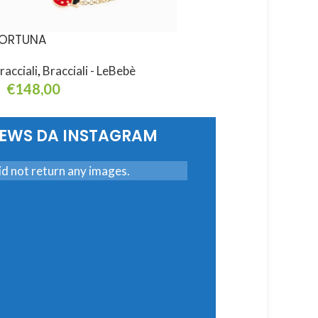
ORTUNA
PROTEGGIMI
racciali
,
Bracciali - LeBebè
Bracciali
,
Bracciali - L
€
148,00
€
168,00
ggiungi Al Carrello
Aggiungi Al Carrello
NEWS DA INSTAGRAM
d not return any images.