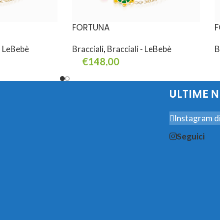
FORTUNA
F
 - LeBebè
Bracciali
,
Bracciali - LeBebè
B
€
148,00
Aggiungi Al Carrello
A
ULTIME 
Instagram di
Seguici