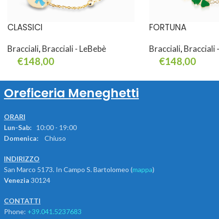
CLASSICI
FORTUNA
Bracciali
,
Bracciali - LeBebè
Bracciali
,
Bracciali
€
148,00
€
148,00
Leggi Tutto
Aggiungi Al Carrello
Oreficeria Meneghetti
ORARI
Lun-Sab:
10:00 - 19:00
Domenica:
Chiuso
INDIRIZZO
San Marco 5173. In Campo S. Bartolomeo (
mappa
)
Venezia
30124
CONTATTI
Phone:
+39.041.5237683