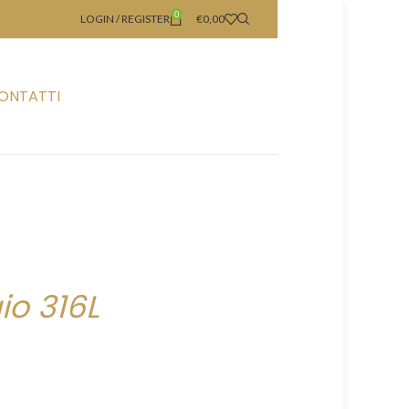
0
LOGIN / REGISTER
€
0,00
ONTATTI
io 316L