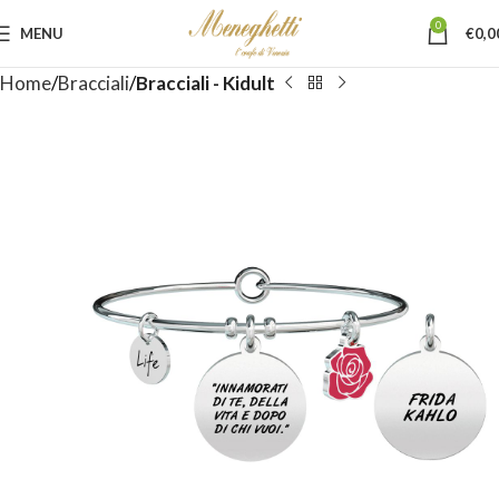
0
MENU
€
0,0
Home
Bracciali
Bracciali - Kidult