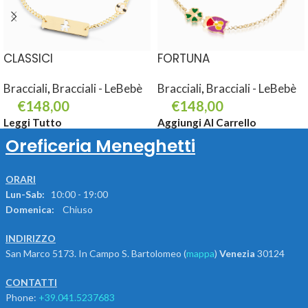
CLASSICI
FORTUNA
Bracciali
,
Bracciali - LeBebè
Bracciali
,
Bracciali - LeBebè
€
148,00
€
148,00
Leggi Tutto
Aggiungi Al Carrello
Oreficeria Meneghetti
ORARI
Lun-Sab:
10:00 - 19:00
Domenica:
Chiuso
INDIRIZZO
San Marco 5173. In Campo S. Bartolomeo (
mappa
)
Venezia
30124
CONTATTI
Phone:
+39.041.5237683