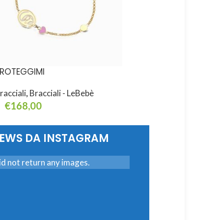
ROTEGGIMI
PROTEGGIMI
racciali
,
Bracciali - LeBebè
Bracciali
,
Bracciali - L
€
168,00
€
168,00
eggi Tutto
Aggiungi Al Carrello
NEWS DA INSTAGRAM
d not return any images.