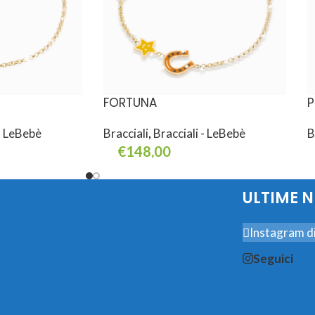
FORTUNA
P
 - LeBebè
Bracciali
,
Bracciali - LeBebè
B
€
148,00
Aggiungi Al Carrello
L
ULTIME 
Instagram di
Seguici