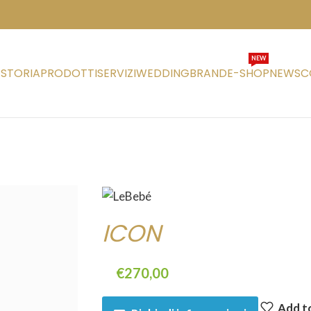
NEW
STORIA
PRODOTTI
SERVIZI
WEDDING
BRAND
E-SHOP
NEWS
C
ICON
€
270,00
Add to