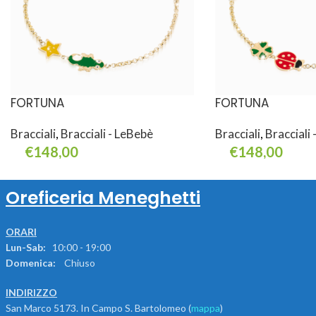
FORTUNA
FORTUNA
Bracciali
,
Bracciali - LeBebè
Bracciali
,
Bracciali
€
148,00
€
148,00
Aggiungi Al Carrello
Aggiungi Al Carrello
Oreficeria Meneghetti
ORARI
Lun-Sab:
10:00 - 19:00
Domenica:
Chiuso
INDIRIZZO
San Marco 5173. In Campo S. Bartolomeo (
mappa
)