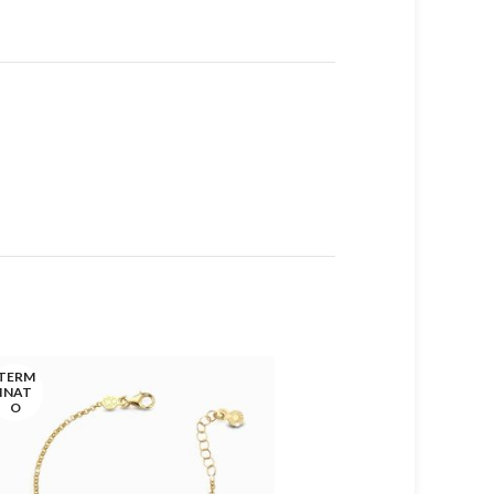
TERM
INAT
O