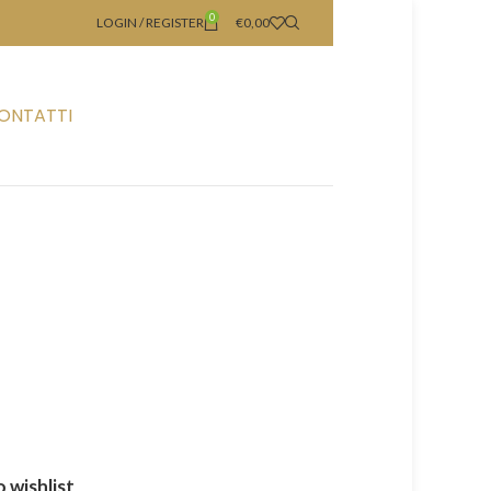
0
LOGIN / REGISTER
€
0,00
ONTATTI
 wishlist