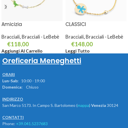
Amicizia
CLASSICI
Bracciali
,
Bracciali - LeBebè
Bracciali
,
Bracciali - LeBebè
€
118,00
€
148,00
Aggiungi Al Carrello
Leggi Tutto
Oreficeria Meneghetti
ORARI
Lun-Sab:
10:00 - 19:00
Domenica:
Chiuso
INDIRIZZO
San Marco 5173. In Campo S. Bartolomeo (
mappa
)
Venezia
30124
CONTATTI
Phone:
+39.041.5237683