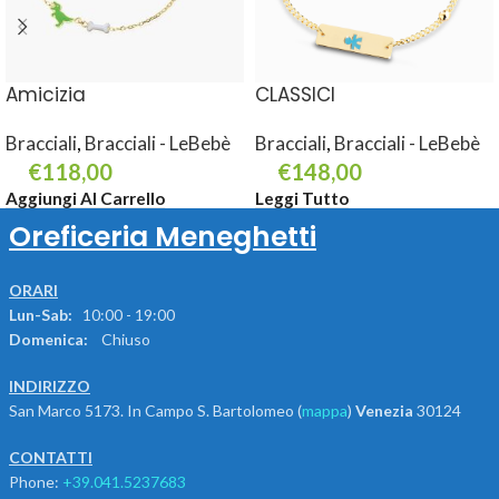
Amicizia
CLASSICI
Bracciali
,
Bracciali - LeBebè
Bracciali
,
Bracciali - LeBebè
€
118,00
€
148,00
Aggiungi Al Carrello
Leggi Tutto
Oreficeria Meneghetti
ORARI
Lun-Sab:
10:00 - 19:00
Domenica:
Chiuso
INDIRIZZO
San Marco 5173. In Campo S. Bartolomeo (
mappa
)
Venezia
30124
CONTATTI
Phone:
+39.041.5237683