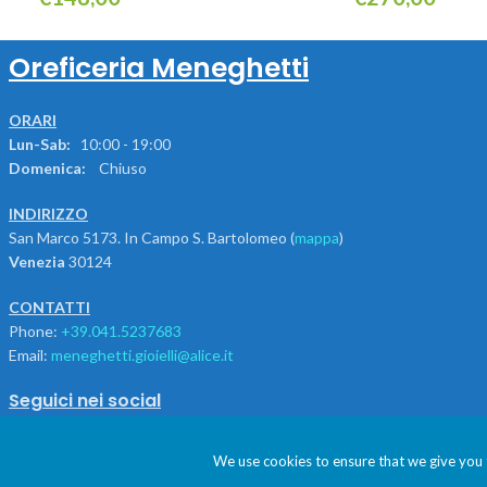
Aggiungi Al Carrello
Leggi Tutto
Oreficeria Meneghetti
ORARI
Lun-Sab:
10:00 - 19:00
Domenica:
Chiuso
INDIRIZZO
San Marco 5173. In Campo S. Bartolomeo (
mappa
)
Venezia
30124
CONTATTI
Phone:
+39.041.5237683
Email:
meneghetti.gioielli@alice.it
Seguici nei social
We use cookies to ensure that we give you t
Utilizziamo i cookie per essere sicuri che tu possa 