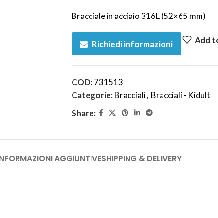
Bracciale in acciaio 316L (52×65 mm)
Add to
Richiedi informazioni
COD:
731513
Categorie:
Bracciali
,
Bracciali - Kidult
Share:
INFORMAZIONI AGGIUNTIVE
SHIPPING & DELIVERY