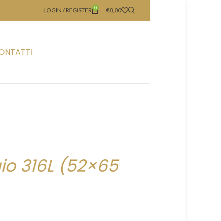
0
LOGIN / REGISTER
€
0,00
ONTATTI
aio 316L (52×65