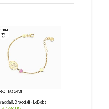
TERM
INAT
O
ROTEGGIMI
PROTEGGIMI
racciali
,
Bracciali - LeBebè
Bracciali
,
Bracciali - L
€
168,00
€
168,00