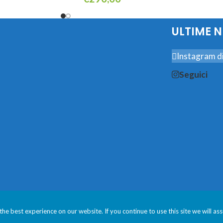
Leggi Tutto
L
ULTIME 
Instagram di
Seguici
he best experience on our website. If you continue to use this site we will as
avere la migliore esperienza sul nostro sito. Se continui ad utilizzare qu