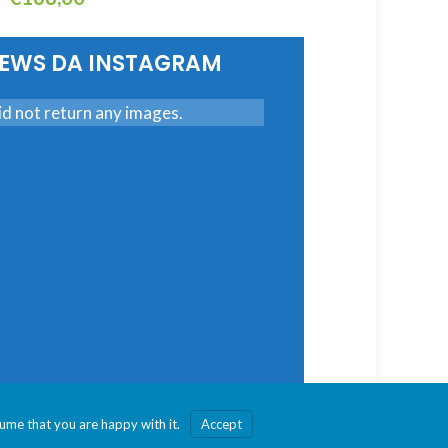
eggi Tutto
Aggiungi Al Carrello
NEWS DA INSTAGRAM
d not return any images.
sume that you are happy with it.
Accept
esto sito noi assumiamo che tu ne sia felice.
Ok