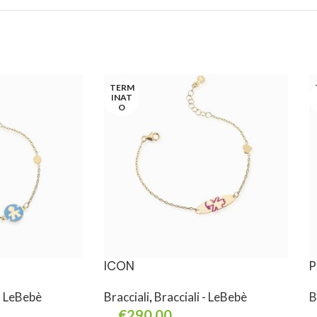
TERM
INAT
O
ICON
P
 - LeBebè
Bracciali
,
Bracciali - LeBebè
B
€
290,00