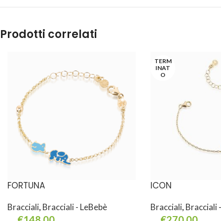
Prodotti correlati
TERM
INAT
O
FORTUNA
ICON
Bracciali
,
Bracciali - LeBebè
Bracciali
,
Bracciali
€
148,00
€
270,00