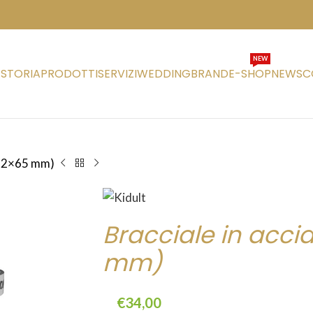
NEW
STORIA
PRODOTTI
SERVIZI
WEDDING
BRAND
E-SHOP
NEWS
C
 (52×65 mm)
Bracciale in acci
mm)
€
34,00