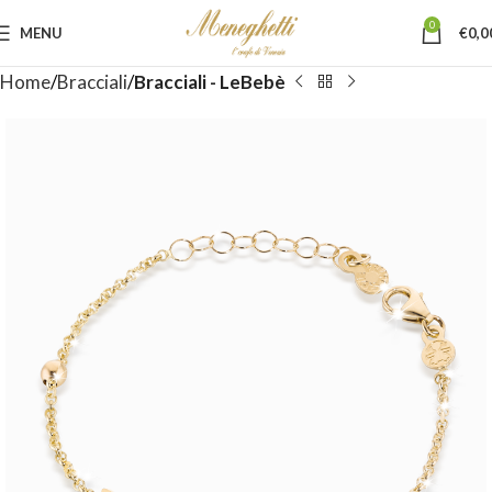
0
MENU
€
0,0
Home
Bracciali
Bracciali - LeBebè