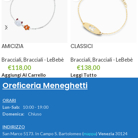
AMICIZIA
CLASSICI
Bracciali
,
Bracciali - LeBebè
Bracciali
,
Bracciali - LeBebè
€
118,00
€
138,00
Aggiungi Al Carrello
Leggi Tutto
Oreficeria Meneghetti
ORARI
Lun-Sab:
10:00 - 19:00
Domenica:
Chiuso
INDIRIZZO
San Marco 5173. In Campo S. Bartolomeo (
mappa
)
Venezia
30124