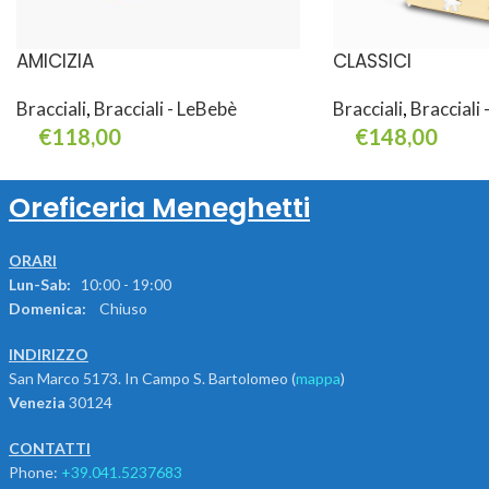
AMICIZIA
CLASSICI
Bracciali
,
Bracciali - LeBebè
Bracciali
,
Bracciali
€
118,00
€
148,00
Aggiungi Al Carrello
Leggi Tutto
Oreficeria Meneghetti
ORARI
Lun-Sab:
10:00 - 19:00
Domenica:
Chiuso
INDIRIZZO
San Marco 5173. In Campo S. Bartolomeo (
mappa
)
Venezia
30124
CONTATTI
Phone:
+39.041.5237683