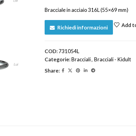
Bracciale in acciaio 316L (55×69 mm)
Add to
Richiedi informazioni
COD:
731054L
Categorie:
Bracciali
,
Bracciali - Kidult
Share: