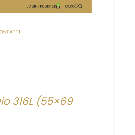
0
LOGIN / REGISTER
€
0,00
ONTATTI
aio 316L (55×69