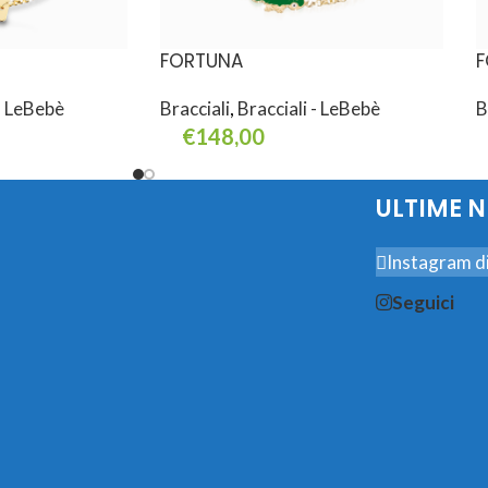
FORTUNA
F
 - LeBebè
Bracciali
,
Bracciali - LeBebè
B
€
148,00
Aggiungi Al Carrello
A
ULTIME 
Instagram di
Seguici