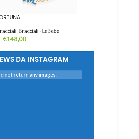
ORTUNA
FORTUNA
racciali
,
Bracciali - LeBebè
Bracciali
,
Bracciali - L
€
148,00
€
148,00
ggiungi Al Carrello
Aggiungi Al Carrello
NEWS DA INSTAGRAM
d not return any images.