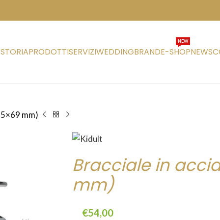
NEW
STORIA
PRODOTTI
SERVIZI
WEDDING
BRAND
E-SHOP
NEWS
C
 (55×69 mm)
Bracciale in acci
mm)
€
54,00