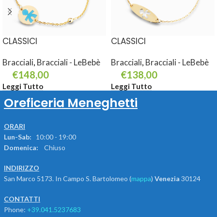
CLASSICI
CLASSICI
Bracciali
,
Bracciali - LeBebè
Bracciali
,
Bracciali - LeBebè
€
148,00
€
138,00
Leggi Tutto
Leggi Tutto
Oreficeria Meneghetti
ORARI
Lun-Sab:
10:00 - 19:00
Domenica:
Chiuso
INDIRIZZO
San Marco 5173. In Campo S. Bartolomeo (
mappa
)
Venezia
30124
CONTATTI
Phone:
+39.041.5237683