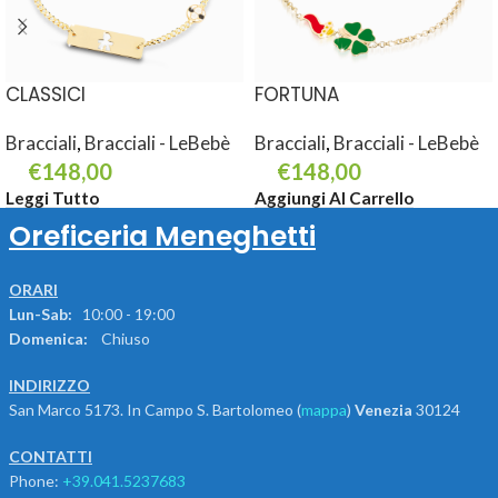
CLASSICI
FORTUNA
Bracciali
,
Bracciali - LeBebè
Bracciali
,
Bracciali - LeBebè
€
148,00
€
148,00
Leggi Tutto
Aggiungi Al Carrello
Oreficeria Meneghetti
ORARI
Lun-Sab:
10:00 - 19:00
Domenica:
Chiuso
INDIRIZZO
San Marco 5173. In Campo S. Bartolomeo (
mappa
)
Venezia
30124
CONTATTI
Phone:
+39.041.5237683